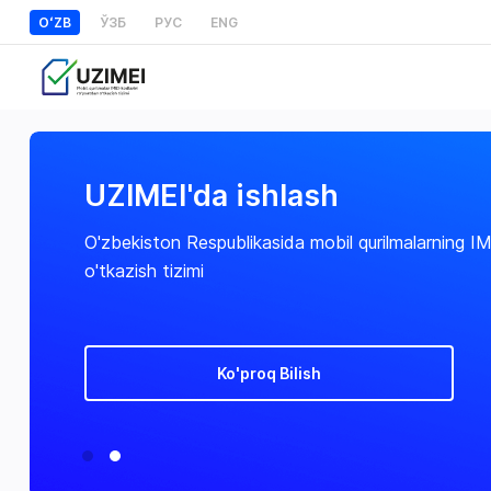
OʻZB
ЎЗБ
РУС
ENG
UZIMEI'da ishlash
O'zbekiston Respublikasida mobil qurilmalarning IM
o'tkazish tizimi
Ko'proq Bilish