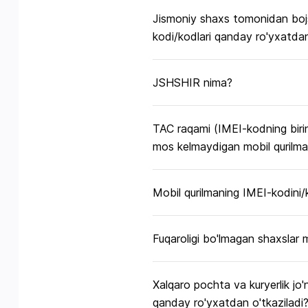
Jismoniy shaxs tomonidan bojsi
kodi/kodlari qanday ro'yxatdan
JSHSHIR nima?
TAC raqami (IMEI-kodning birin
mos kelmaydigan mobil qurilmal
Mobil qurilmaning IMEI-kodini/k
Fuqaroligi bo'lmagan shaxslar 
Xalqaro pochta va kuryerlik jo'
qanday ro'yxatdan o'tkaziladi