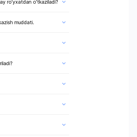
ay ro'yxatdan o'tkaziladi?
tkazish muddati.
iladi?