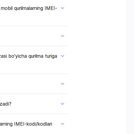
 mobil qurilmalarning IMEI-
si bo'yicha qurilma turiga
azadi?
larning IMEI-kodi/kodlari