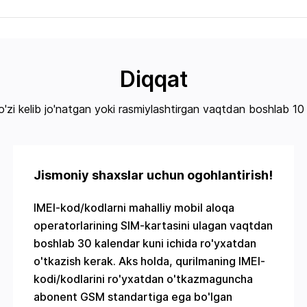
Diqqat
 o'zi kelib jo'natgan yoki rasmiylashtirgan vaqtdan boshlab 10
Jismoniy shaxslar uchun ogohlantirish!
IMEI-kod/kodlarni mahalliy mobil aloqa
operatorlarining SIM-kartasini ulagan vaqtdan
boshlab 30 kalendar kuni ichida ro'yxatdan
o'tkazish kerak. Aks holda, qurilmaning IMEI-
kodi/kodlarini ro'yxatdan o'tkazmaguncha
abonent GSM standartiga ega bo'lgan