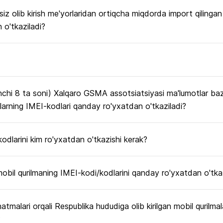
z olib kirish me'yorlaridan ortiqcha miqdorda import qilingan
 o'tkaziladi?
chi 8 ta soni) Xalqaro GSMA assotsiatsiyasi ma'lumotlar baza
arning IMEI-kodlari qanday ro'yxatdan o'tkaziladi?
odlarini kim ro'yxatdan o'tkazishi kerak?
mobil qurilmaning IMEI-kodi/kodlarini qanday ro'yxatdan o'tk
natmalari orqali Respublika hududiga olib kirilgan mobil qurilma
?