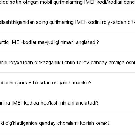
ida sotib olingan mobil qurilmalarning IMEI-kodi/kodlari qand
llashtirilganidan so'ng qurilmaning IMEI-kodini ro'yxatdan o'
rtiq IMEI-kodlar mavjudligi nimani anglatadi?
arini ro'yxatdan o'tkazganlik uchun to'lov qanday amalga oshir
odlarini qanday blokdan chiqarish mumkin?
aning IMEI-kodiga bog'lash nimani anglatadi?
i o'g'irlatilganida qanday choralarni ko'rish kerak?