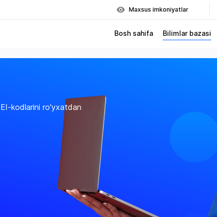
Maxsus imkoniyatlar
Bosh sahifa
Bilimlar bazasi
EI-kodlarini ro'yxatdan