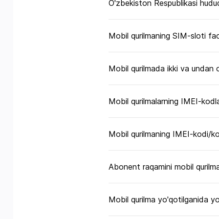
O'zbekiston Respublikasi hudud
Mobil qurilmaning SIM-sloti fao
Mobil qurilmada ikki va undan o
Mobil qurilmalarning IMEI-kodl
Mobil qurilmaning IMEI-kodi/k
Abonent raqamini mobil qurilm
Mobil qurilma yo'qotilganida yok