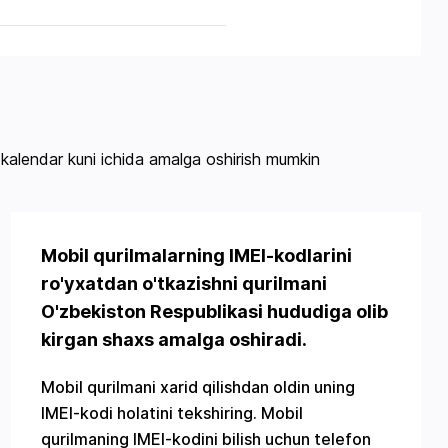
 kalendar kuni ichida amalga oshirish mumkin
Mobil qurilmalarning IMEI-kodlarini
ro'yxatdan o'tkazishni qurilmani
O'zbekiston Respublikasi hududiga olib
kirgan shaxs amalga oshiradi.
Mobil qurilmani xarid qilishdan oldin uning
IMEI-kodi holatini tekshiring. Mobil
qurilmaning IMEI-kodini bilish uchun telefon