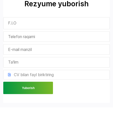
Rezyume yuborish
CV bilan fayl biriktiring
Yuborish