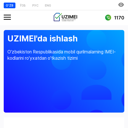
OʻZB
ЎЗБ
РУС
ENG
1170
UZIMEI'da ishlash
O'zbekiston Respublikasida mobil qurilmalarning IMEI-
kodlarini ro'yxatdan o'tkazish tizimi