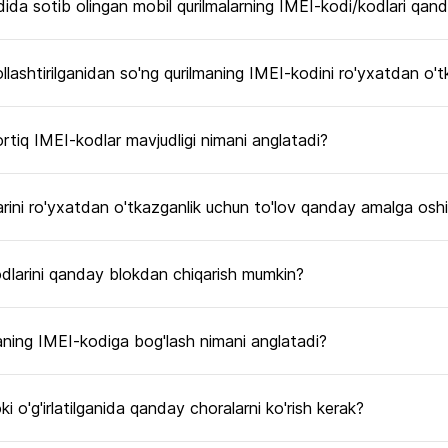
ida sotib olingan mobil qurilmalarning IMEI-kodi/kodlari qand
llashtirilganidan so'ng qurilmaning IMEI-kodini ro'yxatdan o'
rtiq IMEI-kodlar mavjudligi nimani anglatadi?
arini ro'yxatdan o'tkazganlik uchun to'lov qanday amalga oshir
odlarini qanday blokdan chiqarish mumkin?
aning IMEI-kodiga bog'lash nimani anglatadi?
i o'g'irlatilganida qanday choralarni ko'rish kerak?