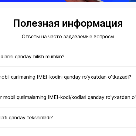
Полезная информация
Ответы на часто задаваемые вопросы
dlarini qanday bilish mumkin?
mobil qurilmaning IMEI-kodini qanday ro'yxatdan o'tkazadi?
r mobil qurilmalarning IMEI-kodi/kodlari qanday ro'yxatdan o
ati qanday tekshiriladi?