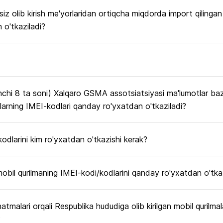
z olib kirish me'yorlaridan ortiqcha miqdorda import qilingan
 o'tkaziladi?
chi 8 ta soni) Xalqaro GSMA assotsiatsiyasi ma'lumotlar baza
arning IMEI-kodlari qanday ro'yxatdan o'tkaziladi?
odlarini kim ro'yxatdan o'tkazishi kerak?
mobil qurilmaning IMEI-kodi/kodlarini qanday ro'yxatdan o'tk
natmalari orqali Respublika hududiga olib kirilgan mobil qurilma
?