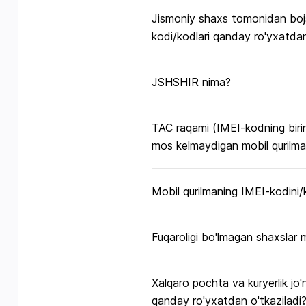
Jismoniy shaxs tomonidan bojsi
kodi/kodlari qanday ro'yxatdan
JSHSHIR nima?
TAC raqami (IMEI-kodning birin
mos kelmaydigan mobil qurilmal
Mobil qurilmaning IMEI-kodini/k
Fuqaroligi bo'lmagan shaxslar 
Xalqaro pochta va kuryerlik jo'
qanday ro'yxatdan o'tkaziladi