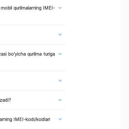
 mobil qurilmalarning IMEI-
si bo'yicha qurilma turiga
azadi?
larning IMEI-kodi/kodlari