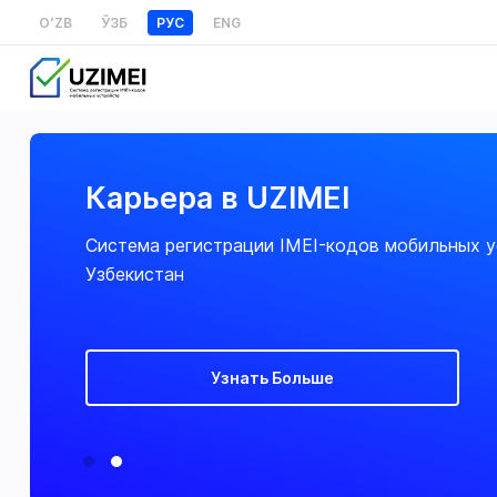
OʻZB
ЎЗБ
РУС
ENG
Карьера в UZIMEI
Система регистрации IMEI-кодов мобильных у
Узбекистан
Узнать Больше