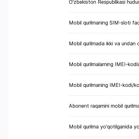
O'zbekiston Respublikasi hudud
Mobil qurilmaning SIM-sloti fao
Mobil qurilmada ikki va undan o
Mobil qurilmalarning IMEI-kodl
Mobil qurilmaning IMEI-kodi/k
Abonent raqamini mobil qurilm
Mobil qurilma yo'qotilganida yok