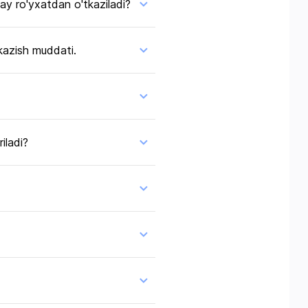
ay ro'yxatdan o'tkaziladi?
tkazish muddati.
iladi?