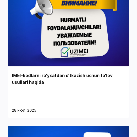
IMEI-kodlarni ro‘yxatdan o‘tkazish uchun to‘lov
usullari haqida
28 июл, 2025