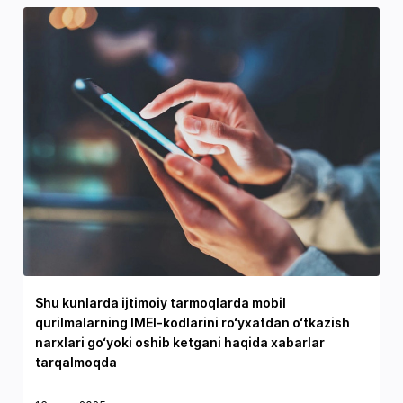
Shu kunlarda ijtimoiy tarmoqlarda mobil
qurilmalarning IMEI-kodlarini ro‘yxatdan o‘tkazish
narxlari go‘yoki oshib ketgani haqida xabarlar
tarqalmoqda