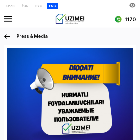
OʻZB
ЎЗБ
РУС
ENG
1170
Press & Media