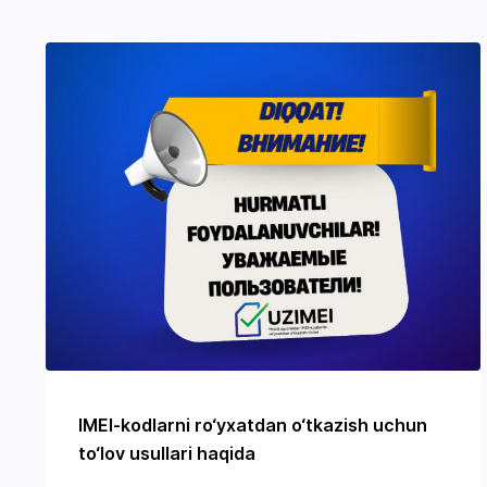
IMEI-kodlarni ro‘yxatdan o‘tkazish uchun
to‘lov usullari haqida