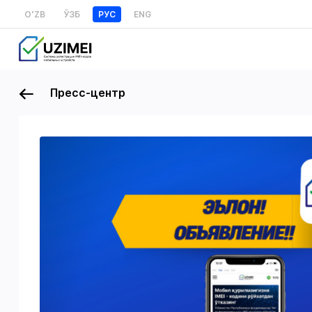
OʻZB
ЎЗБ
РУС
ENG
Пресс-центр