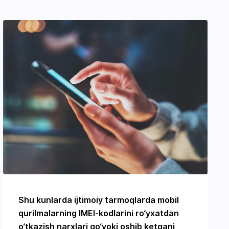
Shu kunlarda ijtimoiy tarmoqlarda mobil
qurilmalarning IMEI-kodlarini ro‘yxatdan
o‘tkazish narxlari go‘yoki oshib ketgani