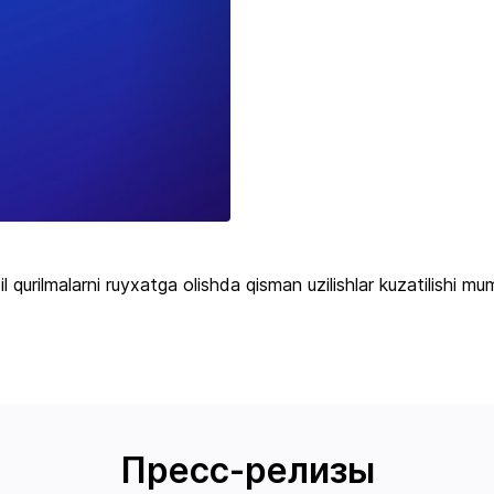
l qurilmalarni ruyxatga olishda qisman uzilishlar kuzatilishi mum
Пресс-релизы