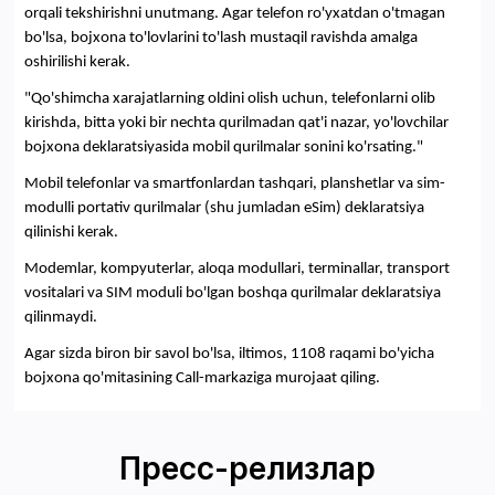
orqali tekshirishni unutmang. Agar telefon ro'yxatdan o'tmagan
bo'lsa, bojxona to'lovlarini to'lash mustaqil ravishda amalga
oshirilishi kerak.
"Qo'shimcha xarajatlarning oldini olish uchun, telefonlarni olib
kirishda, bitta yoki bir nechta qurilmadan qat'i nazar, yo'lovchilar
bojxona deklaratsiyasida mobil qurilmalar sonini ko'rsating."
Mobil telefonlar va smartfonlardan tashqari, planshetlar va sim-
modulli portativ qurilmalar (shu jumladan eSim) deklaratsiya
qilinishi kerak.
Modemlar, kompyuterlar, aloqa modullari, terminallar, transport
vositalari va SIM moduli bo'lgan boshqa qurilmalar deklaratsiya
qilinmaydi.
Agar sizda biron bir savol bo'lsa, iltimos, 1108 raqami bo'yicha
bojxona qo'mitasining Call-markaziga murojaat qiling.
Пресс-релизлар