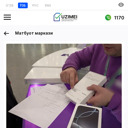
OʻZB
ЎЗБ
РУС
ENG
1170
Матбуот маркази