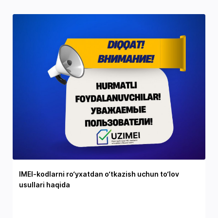
IMEI-kodlarni ro‘yxatdan o‘tkazish uchun to‘lov
usullari haqida