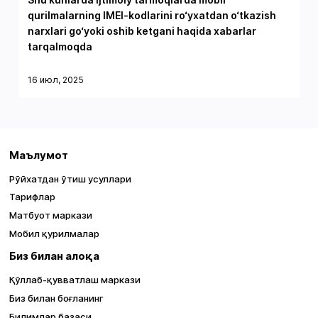
qurilmalarning IMEI-kodlarini ro‘yxatdan o‘tkazish
narxlari go‘yoki oshib ketgani haqida xabarlar
tarqalmoqda
16 июл, 2025
Маълумот
Рўйхатдан ўтиш усуллари
Тарифлар
Матбуот маркази
Мобил қурилмалар
Биз билан алоқа
Қўллаб-қувватлаш маркази
Биз билан боғланинг
Билимлар базаси