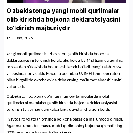
O'zbekistonga yangi mobil qurilmalar
olib kirishda bojxona deklaratsiyasini
to'ldirish majburiydir
16 январ, 2025
Yangi mobil qurilmani O'zbekistonga olib kirishda bojxona
deklaratsiyasini to'ldirish kerak, aks holda UzIMEI tizimida qurilmani
ro'yxatdan o'tkazishda boj to'lash kerak bo'ladi. Yangi talab 2024-
yil boshida joriy etildi. Bojxona qo'mitasi UzIMEI tizimi operatori
bilan birgalikda oktabr oyida tizimlarning ma’lumot almashinuvini
yakunladi.
O'zbekiston bojxona qo'mitasi ijtimoiy tarmoqlarda mobil
qurilmalarni mamlakatga olib kirishda bojxona deklaratsiyasini
to'ldirish talabi haqidagi xabarlarga quyidagicha izoh berdi.
"Saytda ro'yxatdan o'tishda bojxona bazasida ma'lumot qidiriladi.
Agar ma'lumot bo'lmasa, mobil qurilmaning bojxona qiymatining
30% miqdorida to'lovni to'lash kerak.