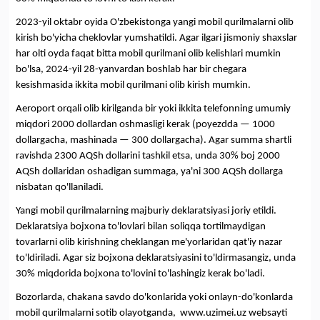
2023-yil oktabr oyida O'zbekistonga yangi mobil qurilmalarni olib
kirish bo'yicha cheklovlar yumshatildi. Agar ilgari jismoniy shaxslar
har olti oyda faqat bitta mobil qurilmani olib kelishlari mumkin
bo'lsa, 2024-yil 28-yanvardan boshlab har bir chegara
kesishmasida ikkita mobil qurilmani olib kirish mumkin.
Aeroport orqali olib kirilganda bir yoki ikkita telefonning umumiy
miqdori 2000 dollardan oshmasligi kerak (poyezdda — 1000
dollargacha, mashinada — 300 dollargacha). Agar summa shartli
ravishda 2300 AQSh dollarini tashkil etsa, unda 30% boj 2000
AQSh dollaridan oshadigan summaga, ya'ni 300 AQSh dollarga
nisbatan qo'llaniladi.
Yangi mobil qurilmalarning majburiy deklaratsiyasi joriy etildi.
Deklaratsiya bojxona to'lovlari bilan soliqqa tortilmaydigan
tovarlarni olib kirishning cheklangan me'yorlaridan qat'iy nazar
to'ldiriladi. Agar siz bojxona deklaratsiyasini to'ldirmasangiz, unda
30% miqdorida bojxona to'lovini to'lashingiz kerak bo'ladi.
Bozorlarda, chakana savdo do'konlarida yoki onlayn-do'konlarda
mobil qurilmalarni sotib olayotganda, www.uzimei.uz websayti